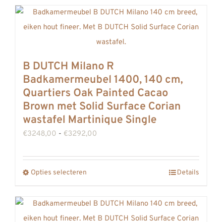
heeft
meerdere
variaties.
Deze
B DUTCH Milano R
optie
Badkamermeubel 1400, 140 cm,
kan
Quartiers Oak Painted Cacao
gekozen
Brown met Solid Surface Corian
worden
wastafel Martinique Single
op
Prijsklasse:
€
3248,00
-
€
3292,00
de
€3248,00
productpagina
tot
Opties selecteren
Details
Dit
€3292,00
product
heeft
meerdere