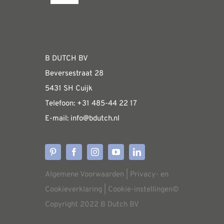
Navigation
optie
Fabrieksshowroom
kan
gekozen
WEBSHOP
worden
B DUTCH BV
op
Beversestraat 28
de
Algemene informatie & installatiehandleidin
5431 SH Cuijk
productpagina
Telefoon:
+31 485-4
4 22 17
E-mail:
i
nfo@bdutch
.nl
Verzendkosten
Levertijden
Algemene Voorwaarden
|
Privacy- en
Aflevering
Cookieverklaring
|
Cookie-instellingen
©
Copyright 2022 B Dutch BV
Annuleren/retourneren