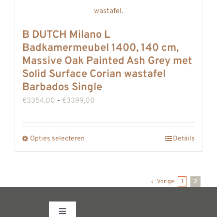
variaties.
Deze
B DUTCH Milano L
optie
Badkamermeubel 1400, 140 cm,
kan
Massive Oak Painted Ash Grey met
gekozen
Solid Surface Corian wastafel
worden
Barbados Single
op
Prijsklasse:
€
3354,00
-
€
3399,00
de
€3354,00
productpagina
tot
Opties selecteren
Details
Dit
€3399,00
product
heeft
Vorige
1
2
meerdere
variaties.
Deze
Toggle