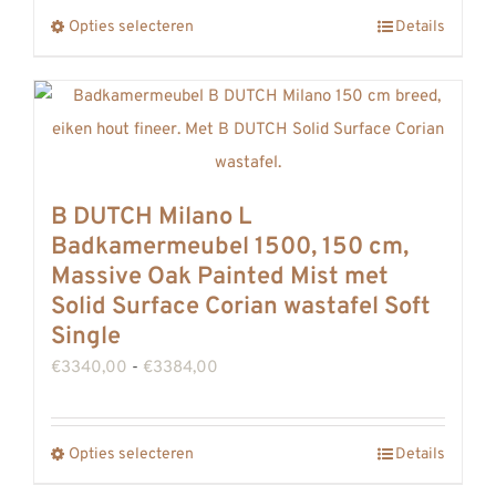
productpagina
tot
Opties selecteren
Details
Dit
€3645,00
product
heeft
meerdere
variaties.
Deze
B DUTCH Milano L
optie
Badkamermeubel 1500, 150 cm,
kan
Massive Oak Painted Mist met
gekozen
Solid Surface Corian wastafel Soft
worden
Single
op
Prijsklasse:
€
3340,00
-
€
3384,00
de
€3340,00
productpagina
tot
Opties selecteren
Details
Dit
€3384,00
product