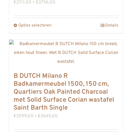
Prijsklasse:
€
3711,00
-
€
3756,00
REVIEWS
€3711,00
INFO
tot
Opties selecteren
Details
CONTACT
Dit
€3756,00
product
heeft
meerdere
variaties.
Deze
B DUTCH Milano R
optie
Badkamermeubel 1500, 150 cm,
kan
Quartiers Oak Painted Charcoal
gekozen
met Solid Surface Corian wastafel
worden
Saint Barth Single
op
Prijsklasse:
€
3599,00
-
€
3645,00
de
€3599,00