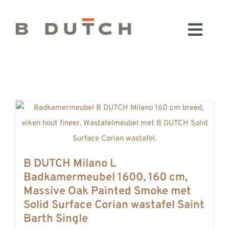
Ga
naar
Toggl
inhoud
HOME
Navig
BADKAMERS
CONFIGURATOR
KEUKENS
MATERIALEN
FABRIEK & SHOWROOM
B DUTCH Milano L
WEBSHOP
Badkamermeubel 1600, 160 cm,
WINKELWAGEN
Massive Oak Painted Smoke met
OUTLET
Solid Surface Corian wastafel Saint
Barth Single
BLOG