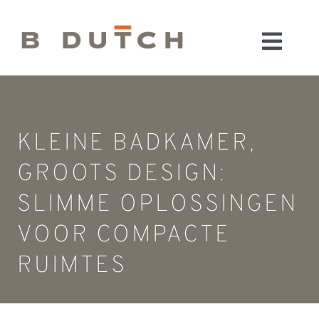
Ga
naar
Toggl
inhoud
HOME
Navig
BADKAMERS
CONFIGURATOR
KLEINE BADKAMER,
KEUKENS
GROOTS DESIGN:
MATERIALEN
SLIMME OPLOSSINGEN
FABRIEK & SHOWROOM
VOOR COMPACTE
WEBSHOP
WINKELWAGEN
RUIMTES
OUTLET
BLOG