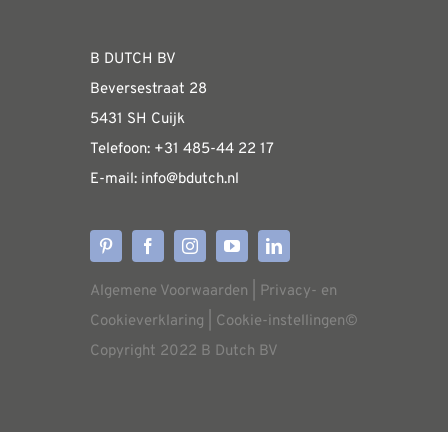
WEBSHOP
B DUTCH BV
Beversestraat 28
Algemene informatie & installatiehandleidin
5431 SH Cuijk
Telefoon:
+31 485-4
4 22 17
E-mail:
i
nfo@bdutch
.nl
Verzendkosten
Levertijden
Algemene Voorwaarden
|
Privacy- en
Aflevering
Cookieverklaring
|
Cookie-instellingen
©
Copyright 2022 B Dutch BV
Annuleren/retourneren
Garantie