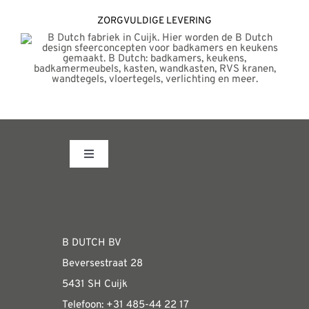
ZORGVULDIGE LEVERING
Toggle
Navigation
Fabrieksshowroom
WEBSHOP
B DUTCH BV
Beversestraat 28
Algemene informatie & installatiehandleidin
5431 SH Cuijk
Telefoon:
+31 485-4
4 22 17