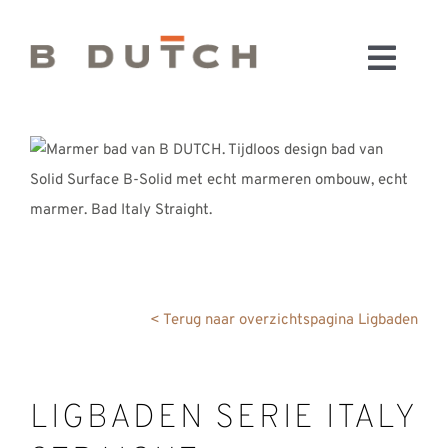
Ga
naar
Toggl
inhoud
HOME
Navig
BADKAMERS
CONFIGURATOR
KEUKENS
MATERIALEN
FABRIEK & SHOWROOM
WEBSHOP
< Terug naar overzichtspagina Ligbaden
WINKELWAGEN
OUTLET
LIGBADEN SERIE ITALY
BLOG