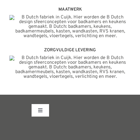
MAATWERK
ZORGVULDIGE LEVERING
Toggle
Navigation
Fabrieksshowroom