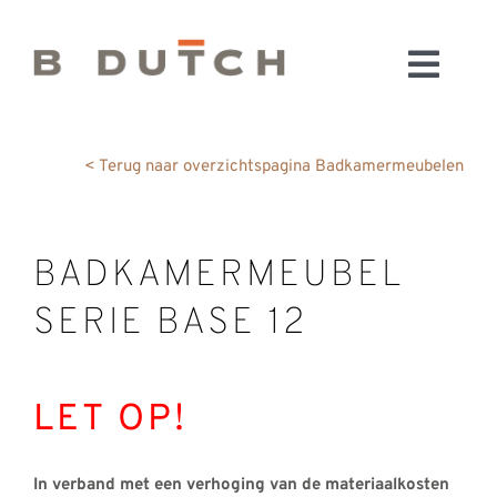
Ga
naar
Toggl
inhoud
HOME
Navig
BADKAMERS
< Terug naar overzichtspagina Badkamermeubelen
CONFIGURATOR
KEUKENS
BADKAMERMEUBEL
MATERIALEN
SERIE BASE 12
FABRIEK & SHOWROOM
WEBSHOP
WINKELWAGEN
LET OP!
OUTLET
BLOG
In verband met een verhoging van de materiaalkosten