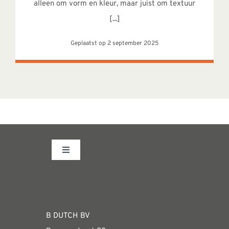
alleen om vorm en kleur, maar juist om textuur
[...]
Geplaatst op 2 september 2025
Toggle
Navigation
Fabrieksshowroom
WEBSHOP
B DUTCH BV