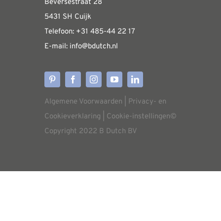
Beversestraat 28
Algemene informatie & installatiehandleidin
5431 SH Cuijk
Telefoon:
+31 485-4
4 22 17
E-mail:
i
nfo@bdutch
.nl
Verzendkosten
Levertijden
Algemene Voorwaarden
|
Privacy- en
Aflevering
Cookieverklaring
|
Cookie-instellingen
©
Copyright 2022 B Dutch BV
Annuleren/retourneren
Garantie
Service procedure