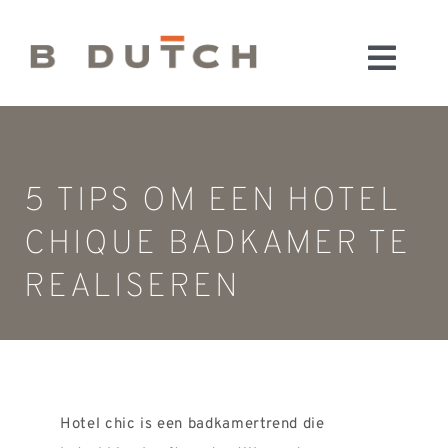
Ga
naar
Toggl
inhoud
HOME
Navig
BADKAMERS
CONFIGURATOR
5 TIPS OM EEN HOTEL
KEUKENS
CHIQUE BADKAMER TE
MATERIALEN
REALISEREN
FABRIEK & SHOWROOM
WEBSHOP
WINKELWAGEN
OUTLET
Hotel chic is een badkamertrend die
BLOG