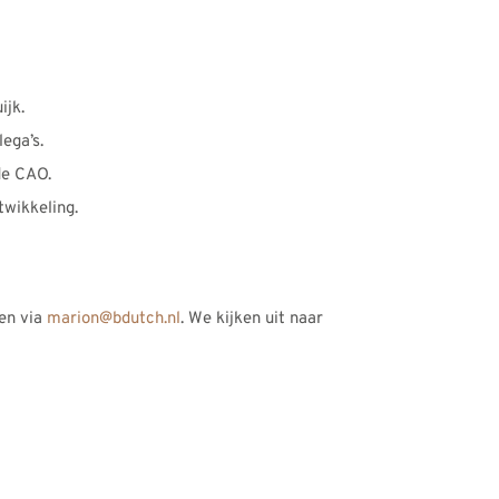
ijk.
ega’s.
de CAO.
twikkeling.
ten via
marion@bdutch.nl
. We kijken uit naar