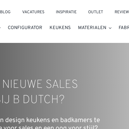
BLOG
VACATURES
INSPIRATIE
OUTLET
REVIEW
CONFIGURATOR
KEUKENS
MATERIALEN
FAB
 NIEUWE SALES
IJ B DUTCH?
van design keukens en badkamers te
 voor sales en een oog voor stijl?