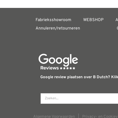
Fabrieksshowroom
WEBSHOP
A
Annuleren/retourneren
Google review plaatsen over B Dutch? Klik
Algemene Voorwaarden
|
Privacy- en Cookiev