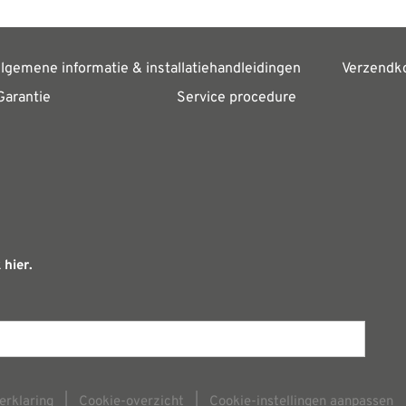
lgemene informatie & installatiehandleidingen
Verzendk
Garantie
Service procedure
 hier.
erklaring
|
Cookie-overzicht
|
Cookie-instellingen aanpassen