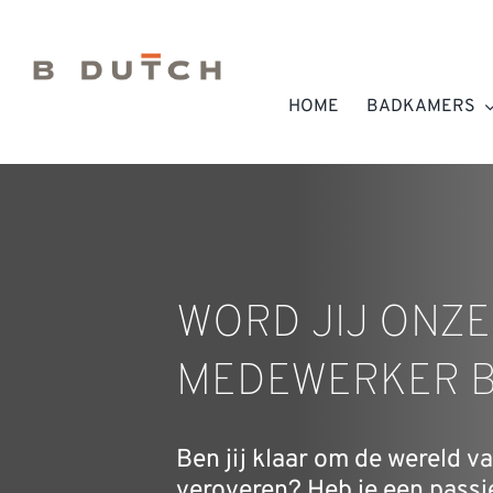
Ga
naar
inhoud
HOME
BADKAMERS
WORD JIJ ONZE
MEDEWERKER B
Ben jij klaar om de wereld 
veroveren? Heb je een passie