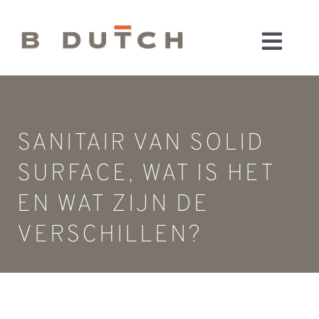
Ga
naar
Toggl
inhoud
HOME
Navig
BADKAMERS
CONFIGURATOR
SANITAIR VAN SOLID
KEUKENS
SURFACE, WAT IS HET
MATERIALEN
EN WAT ZIJN DE
FABRIEK & SHOWROOM
VERSCHILLEN?
WEBSHOP
WINKELWAGEN
OUTLET
BLOG