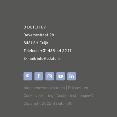
Navigation
Fabrieksshowroom
WEBSHOP
B DUTCH BV
Beversestraat 28
Algemene informatie & installatiehandleidin
5431 SH Cuijk
Telefoon:
+31 485-4
4 22 17
E-mail:
i
nfo@bdutch
.nl
Verzendkosten
Levertijden
Algemene Voorwaarden
|
Privacy- en
Aflevering
Cookieverklaring
|
Cookie-instellingen
©
Copyright 2022 B Dutch BV
Annuleren/retourneren