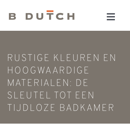
Ga
naar
Toggl
inhoud
HOME
Navig
BADKAMERS
CONFIGURATOR
RUSTIGE KLEUREN EN
KEUKENS
HOOGWAARDIGE
MATERIALEN
MATERIALEN: DE
FABRIEK & SHOWROOM
SLEUTEL TOT EEN
WEBSHOP
WINKELWAGEN
TIJDLOZE BADKAMER
OUTLET
BLOG