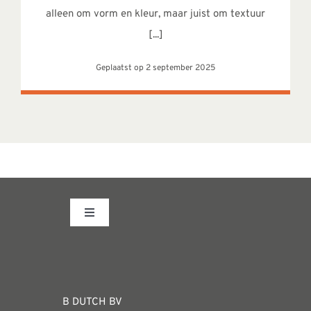
alleen om vorm en kleur, maar juist om textuur
[...]
Geplaatst op 2 september 2025
Toggle
Navigation
Fabrieksshowroom
WEBSHOP
B DUTCH BV