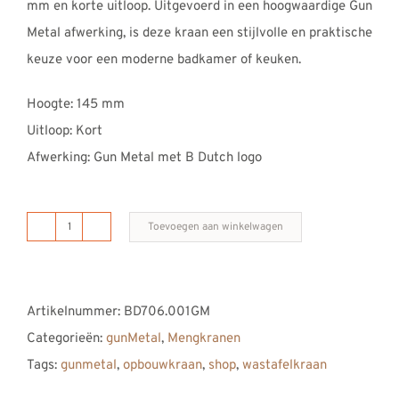
mm en korte uitloop. Uitgevoerd in een hoogwaardige Gun
REVIEWS
Metal afwerking, is deze kraan een stijlvolle en praktische
INFO
keuze voor een moderne badkamer of keuken.
CONTACT
Hoogte: 145 mm
Uitloop: Kort
Afwerking: Gun Metal met B Dutch logo
Toevoegen aan winkelwagen
Fonteinkraan
koud,
Gun
Artikelnummer:
BD706.001GM
Metal
Categorieën:
gunMetal
,
Mengkranen
aantal
Tags:
gunmetal
,
opbouwkraan
,
shop
,
wastafelkraan