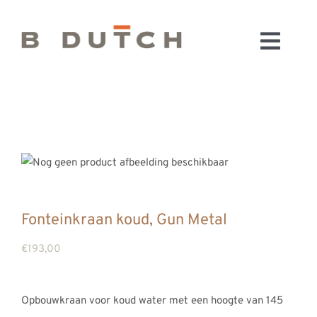
Ga
naar
Toggl
inhoud
HOME
Navig
BADKAMERS
CONFIGURATOR
KEUKENS
MATERIALEN
FABRIEK & SHOWROOM
Fonteinkraan koud, Gun Metal
WEBSHOP
€
193,00
WINKELWAGEN
OUTLET
Opbouwkraan voor koud water met een hoogte van 145
BLOG