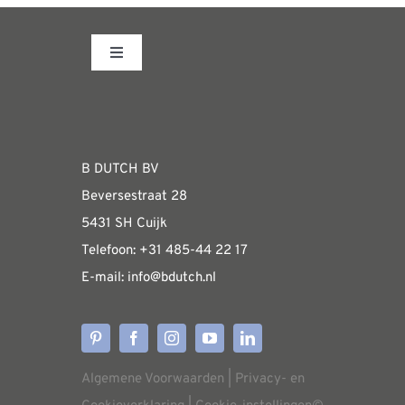
Toggle
Navigation
Fabrieksshowroom
WEBSHOP
B DUTCH BV
Beversestraat 28
Algemene informatie & installatiehandleidin
5431 SH Cuijk
Telefoon:
+31 485-4
4 22 17
E-mail:
i
nfo@bdutch
.nl
Verzendkosten
Levertijden
Algemene Voorwaarden
|
Privacy- en
Aflevering