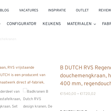
BLOG
VACATURES
INSPIRATIE
OUTLET
REVIEW
CONFIGURATOR
KEUKENS
MATERIALEN
FAB
chekranen
»
B DUTCH RVS Regendoucheset plafond: douchemengkra
B DUTCH RVS Regend
douchemengkraan, h
400 mm, regendouch
Prijsklass
€
1540,00
-
€
1720,02
€1540,0
tot