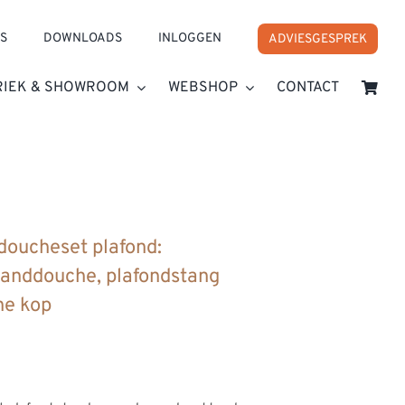
S
DOWNLOADS
INLOGGEN
ADVIESGESPREK
RIEK & SHOWROOM
WEBSHOP
CONTACT
an, handdouche, plafondstang 400 mm, regendouche kop
oucheset plafond:
anddouche, plafondstang
e kop
e:
0