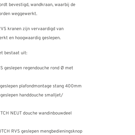
rdt bevestigd, wandkraan, waarbij de
worden weggewerkt.
VS kranen zijn vervaardigd van
erkt en hoogwaardig geslepen.
 bestaat uit:
S geslepen regendouche rond Ø met
geslepen plafondmontage stang 400mm
eslepen handdouche smalljet/
UTCH NEUT douche wandinbouwdeel
TCH RVS geslepen mengbedieningsknop