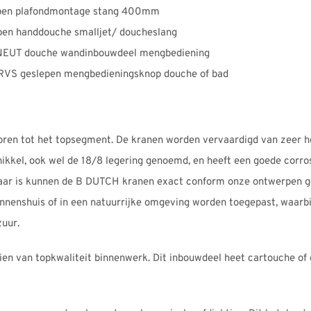
pen plafondmontage stang 400mm
en handdouche smalljet/ doucheslang
EUT douche wandinbouwdeel mengbediening
S geslepen mengbedieningsknop douche of bad
ren tot het topsegment. De kranen worden vervaardigd van zeer 
kkel, ook wel de 18/8 legering genoemd, en heeft een goede corro
aar is kunnen de B DUTCH kranen exact conform onze ontwerpen 
innenshuis of in een natuurrijke omgeving worden toegepast, waarbi
zuur.
en van topkwaliteit binnenwerk. Dit inbouwdeel heet cartouche of 