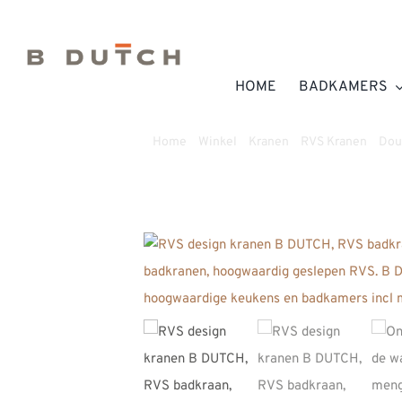
Ga
naar
inhoud
HOME
BADKAMERS
Home
»
Winkel
»
Kranen
»
RVS Kranen
»
Dou