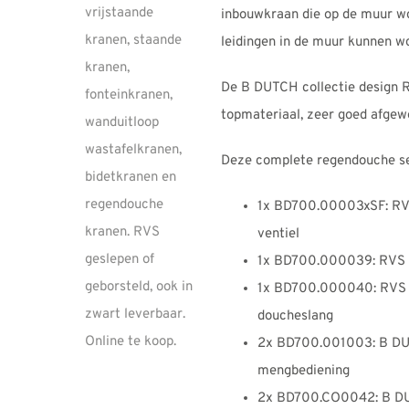
inbouwkraan die op de muur wo
leidingen in de muur kunnen 
De B DUTCH collectie design R
topmateriaal, zeer goed afgew
Deze complete regendouche set
1x BD700.00003xSF: RV
ventiel
1x BD700.000039: RVS 
1x BD700.000040: RVS g
doucheslang
2x BD700.001003: B D
mengbediening
2x BD700.CO0042: B DU