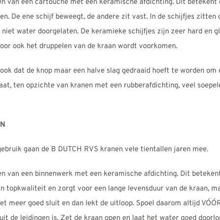
 van een cartouche met een keramische afdichting. Dit betekent d
en. De ene schijf beweegt, de andere zit vast. In de schijfjes zitte
 niet water doorgelaten. De keramieke schijfjes zijn zeer hard en gl
door ook het druppelen van de kraan wordt voorkomen.
 ook dat de knop maar een halve slag gedraaid hoeft te worden om
aat, ten opzichte van kranen met een rubberafdichting, veel soepe
EN
te gebruik gaan de B DUTCH RVS kranen vele tientallen jaren mee.
n van een binnenwerk met een keramische afdichting. Dit betekent
an topkwaliteit en zorgt voor een lange levensduur van de kraan, m
niet meer goed sluit en dan lekt de uitloop. Spoel daarom altijd VÓ
l uit de leidingen is. Zet de kraan open en laat het water goed doo