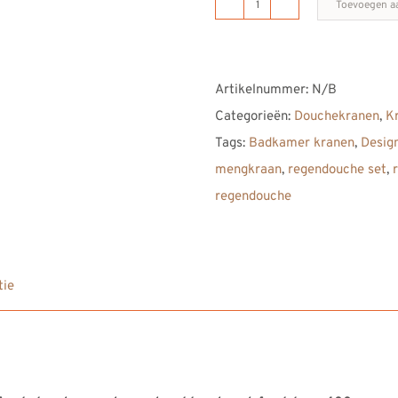
Toevoegen a
B
DUTCH
RVS
Artikelnummer:
N/B
Regendoucheset
Categorieën:
Douchekranen
,
K
plafond:
Tags:
Badkamer kranen
,
Desig
douchemengkraan,
mengkraan
,
regendouche set
,
handdouche,
regendouche
plafondstang
400
mm,
regendouche
tie
kop
aantal