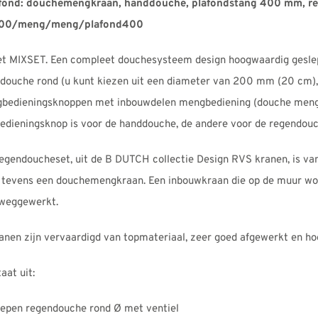
ond: douchemengkraan, handdouche, plafondstang 400 mm, r
300/meng/meng/plafond400
 MIXSET. Een compleet douchesysteem design hoogwaardig gesle
endouche rond (u kunt kiezen uit een diameter van 200 mm (20 c
gbedieningsknoppen met inbouwdelen mengbediening (douche meng
ieningsknop is voor de handdouche, de andere voor de regendouc
gendoucheset, uit de B DUTCH collectie Design RVS kranen, is van
 tevens een douchemengkraan. Een inbouwkraan die op de muur wor
 weggewerkt.
nen zijn vervaardigd van topmateriaal, zeer goed afgewerkt en ho
at uit:
epen regendouche rond Ø met ventiel