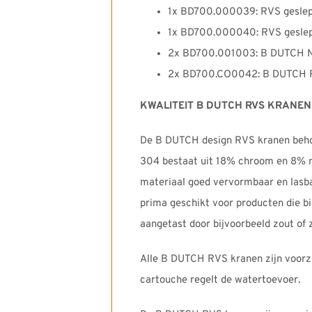
1x BD700.000039: RVS gesle
1x BD700.000040: RVS geslep
2x BD700.001003: B DUTCH N
2x BD700.CO0042: B DUTCH RV
KWALITEIT B DUTCH RVS KRANEN
De B DUTCH design RVS kranen beho
304 bestaat uit 18% chroom en 8% ni
materiaal goed vervormbaar en lasb
prima geschikt voor producten die b
aangetast door bijvoorbeeld zout of 
Alle B DUTCH RVS kranen zijn voorzi
cartouche regelt de watertoevoer.