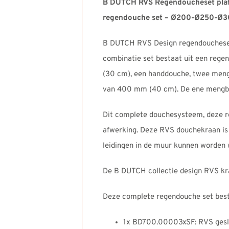
B DUTCH RVS Regendoucheset plaf
regendouche set – Ø200-Ø250-Ø
B DUTCH RVS Design regendoucheset
combinatie set bestaat uit een reg
(30 cm), een handdouche, twee men
van 400 mm (40 cm). De ene mengbed
Dit complete douchesysteem, deze re
afwerking. Deze RVS douchekraan is
leidingen in de muur kunnen worden
De B DUTCH collectie design RVS kra
Deze complete regendouche set besta
1x BD700.00003xSF: RVS gesl