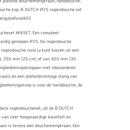
plafond: douchemengkraan, handdouche,
2
ouche kop. B DUTCH RVS regendouche set
ng/plafond400
cheset MIXSET. Een compleet
ardig geslepen RVS. De regendouche
 regendouche rond (u kunt kiezen uit een
), 250 mm (25 cm) of van 300 mm (30
engbedieningsknoppen met inbouwdelen
raan) en een plafondmontage stang van
edieningsknop is voor de handdouche, de
deze regendoucheset, uit de B DUTCH
s van zeer hoogwaardige kwaliteit en
aan is tevens een douchemengkraan. Een