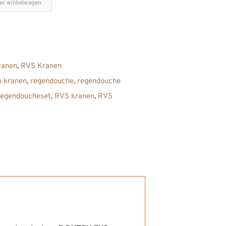
an winkelwagen
ranen
,
RVS Kranen
n kranen
,
regendouche
,
regendouche
regendoucheset
,
RVS kranen
,
RVS