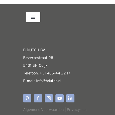
Toggle
Navigation
Fabrieksshowroom
WEBSHOP
B DUTCH BV
Beversestraat 28
Algemene informatie & installatiehandleidin
5431 SH Cuijk
Telefoon:
+31 485-4
4 22 17
E-mail:
i
nfo@bdutch
.nl
Verzendkosten
Levertijden
Algemene Voorwaarden
|
Privacy- en