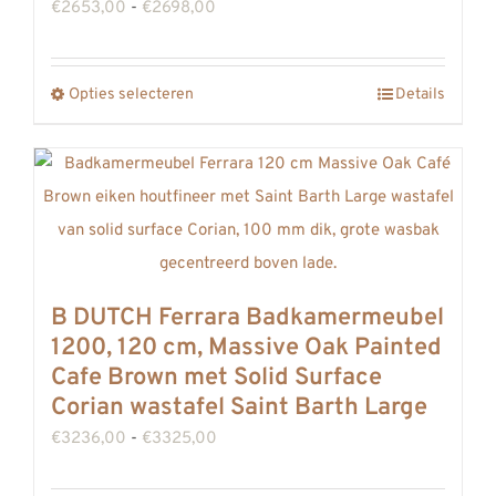
op
Prijsklasse:
€
2653,00
-
€
2698,00
de
€2653,00
productpagina
tot
Opties selecteren
Details
Dit
€2698,00
product
heeft
meerdere
variaties.
Deze
optie
B DUTCH Ferrara Badkamermeubel
kan
1200, 120 cm, Massive Oak Painted
gekozen
Cafe Brown met Solid Surface
worden
Corian wastafel Saint Barth Large
op
Prijsklasse:
€
3236,00
-
€
3325,00
de
€3236,00