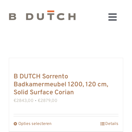
Ga
naar
Toggl
inhoud
HOME
Navig
BADKAMERS
CONFIGURATOR
KEUKENS
MATERIALEN
B DUTCH Sorrento
Badkamermeubel 1200, 120 cm,
FABRIEK & SHOWROOM
Solid Surface Corian
WEBSHOP
Prijsklasse:
€
2843,00
-
€
2879,00
WINKELWAGEN
€2843,00
OUTLET
tot
Opties selecteren
Details
Dit
BLOG
€2879,00