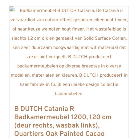
product
REVIEWS
heeft
INFO
meerdere
CONTACT
variaties.
Deze
optie
kan
gekozen
worden
op
de
productpagina
B DUTCH Catania R
Badkamermeubel 1200, 120 cm
(deur rechts, wasbak links),
Quartiers Oak Painted Cacao