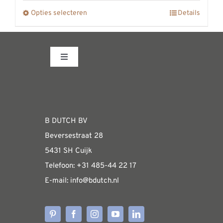
productpagina
tot
Opties selecteren
Details
Dit
€3325,00
product
heeft
meerdere
Toggle
Navigation
variaties.
Fabrieksshowroom
Deze
optie
WEBSHOP
kan
B DUTCH BV
gekozen
Beversestraat 28
Algemene informatie & installatiehandleidin
worden
5431 SH Cuijk
op
Telefoon:
+31 485-4
4 22 17
de
E-mail:
i
nfo@bdutch
.nl
Verzendkosten
productpagina
Levertijden