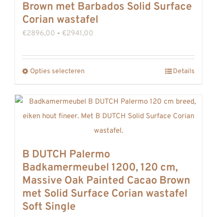
Brown met Barbados Solid Surface
Corian wastafel
Prijsklasse:
€
2896,00
-
€
2941,00
€2896,00
tot
Opties selecteren
Details
Dit
€2941,00
product
heeft
meerdere
variaties.
Deze
B DUTCH Palermo
optie
Badkamermeubel 1200, 120 cm,
kan
Massive Oak Painted Cacao Brown
gekozen
met Solid Surface Corian wastafel
worden
Soft Single