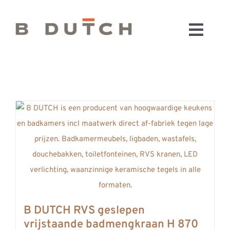
Ga
naar
Toggl
inhoud
HOME
Navig
BADKAMERS
CONFIGURATOR
KEUKENS
MATERIALEN
FABRIEK & SHOWROOM
WEBSHOP
WINKELWAGEN
OUTLET
B DUTCH RVS geslepen
BLOG
vrijstaande badmengkraan H 870