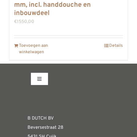
mm, incl. handdouche en
REVIEWS
inbouwdeel
INFO
€
1550,00
CONTACT
Toevoegen aan
Details
winkelwagen
Toggle
Navigation
Fabrieksshowroom
WEBSHOP
B DUTCH BV
Beversestraat 28
Algemene informatie & installatiehandleidin
5431 SH Cuijk