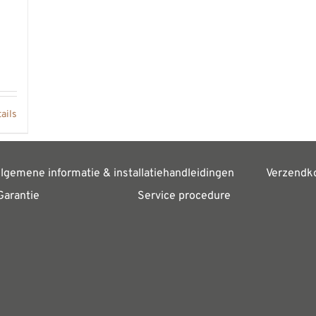
ails
lgemene informatie & installatiehandleidingen
Verzendk
Garantie
Service procedure