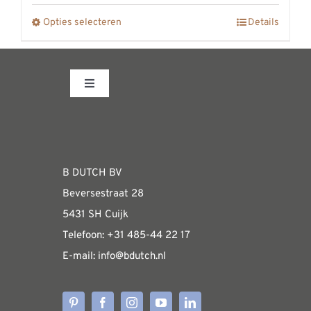
REVIEWS
Opties selecteren
Details
Dit
INFO
product
CONTACT
heeft
meerdere
Toggle
Navigation
variaties.
Fabrieksshowroom
Deze
optie
WEBSHOP
kan
B DUTCH BV
gekozen
Beversestraat 28
Algemene informatie & installatiehandleidin
worden
5431 SH Cuijk
op
Telefoon:
+31 485-4
4 22 17
de
E-mail:
i
nfo@bdutch
.nl
Verzendkosten
productpagina
Levertijden