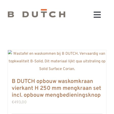
Ga
naar
Toggl
inhoud
HOME
Navig
BADKAMERS
CONFIGURATOR
KEUKENS
MATERIALEN
FABRIEK & SHOWROOM
B DUTCH opbouw waskomkraan
WEBSHOP
vierkant H 250 mm mengkraan set
WINKELWAGEN
incl. opbouw mengbedieningsknop
OUTLET
€
493,00
BLOG