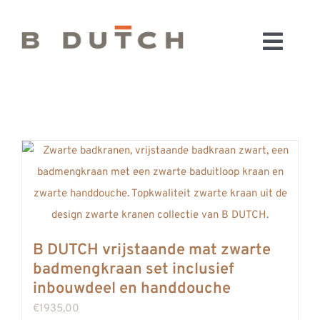
Ga
naar
Toggl
inhoud
HOME
Navig
BADKAMERS
CONFIGURATOR
KEUKENS
MATERIALEN
FABRIEK & SHOWROOM
WEBSHOP
B DUTCH vrijstaande mat zwarte
WINKELWAGEN
badmengkraan set inclusief
OUTLET
inbouwdeel en handdouche
BLOG
€
1935,00