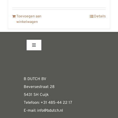
REVIEWS
INFO
Toevoegen aan
Details
winkelwagen
CONTACT
Toggle
Navigation
Fabrieksshowroom
WEBSHOP
B DUTCH BV
Beversestraat 28
Algemene informatie & installatiehandleidin
5431 SH Cuijk
Telefoon:
+31 485-4
4 22 17
E-mail:
i
nfo@bdutch
.nl
Verzendkosten