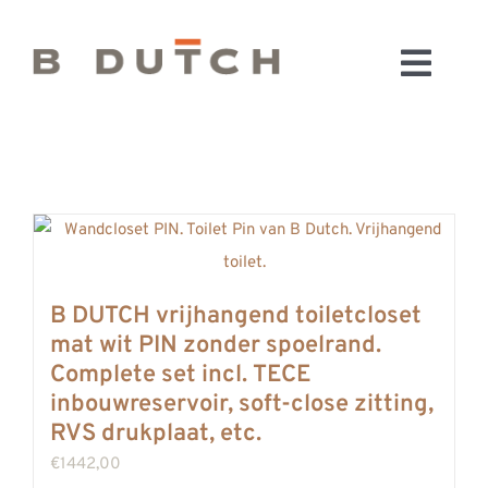
Ga
naar
Toggl
inhoud
HOME
Navig
BADKAMERS
CONFIGURATOR
KEUKENS
MATERIALEN
FABRIEK & SHOWROOM
B DUTCH vrijhangend toiletcloset
mat wit PIN zonder spoelrand.
WEBSHOP
Complete set incl. TECE
WINKELWAGEN
inbouwreservoir, soft-close zitting,
OUTLET
RVS drukplaat, etc.
€
1442,00
BLOG