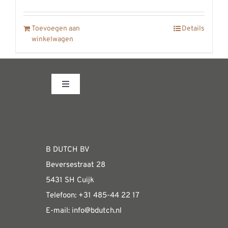
REVIEWS
INFO
Toevoegen aan
Details
winkelwagen
CONTACT
Toggle
Navigation
Fabrieksshowroom
WEBSHOP
B DUTCH BV
Beversestraat 28
Algemene informatie & installatiehandleidin
5431 SH Cuijk
Telefoon:
+31 485-4
4 22 17
E-mail:
i
nfo@bdutch
.nl
Verzendkosten