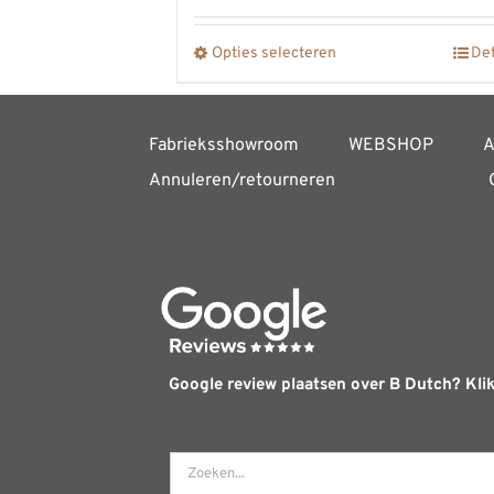
Opties selecteren
Det
Dit
product
heeft
Fabrieksshowroom
WEBSHOP
A
meerdere
Annuleren/retourneren
variaties.
Deze
optie
kan
gekozen
worden
Google review plaatsen over B Dutch? Klik
op
de
productpagina