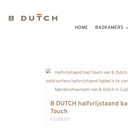
Ga
naar
inhoud
HOME
BADKAMERS
B DUTCH halfvrijstaand b
Touch
€
3378,00