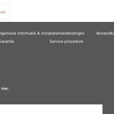
ails
lgemene informatie & installatiehandleidingen
Verzendk
Garantie
Service procedure
 hier.