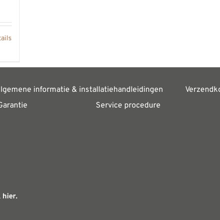
ails
lgemene informatie & installatiehandleidingen
Verzendk
Garantie
Service procedure
 hier.