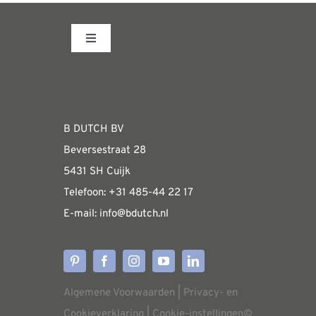
REVIEWS
INFO
Toggle
Navigation
CONTACT
Fabrieksshowroom
WEBSHOP
B DUTCH BV
Beversestraat 28
Algemene informatie & installatiehandleidin
5431 SH Cuijk
Telefoon:
+31 485-4
4 22 17
E-mail:
i
nfo@bdutch
.nl
Verzendkosten
Levertijden
Algemene Voorwaarden
|
Privacy- en
Aflevering
Cookieverklaring
|
Cookie-instellingen
©