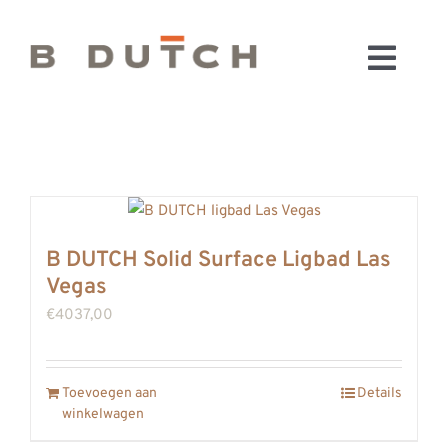
Ga
naar
Toggl
inhoud
HOME
Navig
BADKAMERS
CONFIGURATOR
KEUKENS
MATERIALEN
B DUTCH Solid Surface Ligbad Las
Vegas
FABRIEK & SHOWROOM
€
4037,00
WEBSHOP
WINKELWAGEN
OUTLET
Toevoegen aan
Details
winkelwagen
BLOG