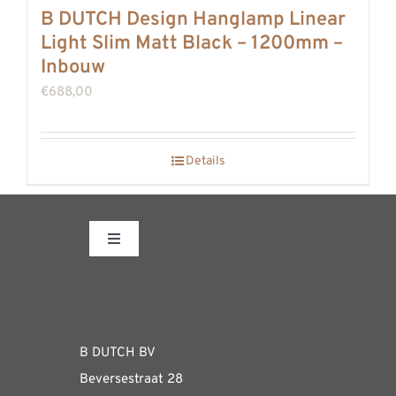
REVIEWS
B DUTCH Design Hanglamp Linear
Light Slim Matt Black – 1200mm –
INFO
Inbouw
CONTACT
€
688,00
Details
Toggle
Navigation
Fabrieksshowroom
WEBSHOP
B DUTCH BV
Beversestraat 28