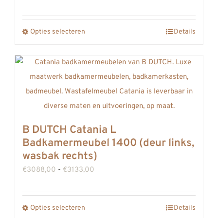
op
€2990,00
de
tot
Opties selecteren
productpagina
Details
Dit
€3036,00
product
heeft
meerdere
variaties.
Deze
optie
B DUTCH Catania L
kan
Badkamermeubel 1400 (deur links,
gekozen
wasbak rechts)
worden
Prijsklasse:
€
3088,00
-
€
3133,00
op
€3088,00
de
tot
Opties selecteren
productpagina
Details
Dit
€3133,00