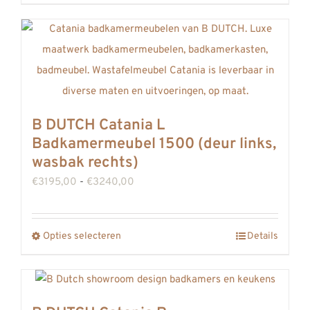
product
heeft
meerdere
variaties.
Deze
optie
B DUTCH Catania L
kan
Badkamermeubel 1500 (deur links,
gekozen
wasbak rechts)
worden
Prijsklasse:
€
3195,00
-
€
3240,00
op
€3195,00
de
tot
Opties selecteren
productpagina
Details
Dit
€3240,00
product
heeft
meerdere