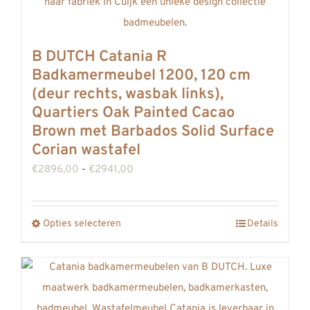
REVIEWS
INFO
B DUTCH Catania R
CONTACT
Badkamermeubel 1200, 120 cm
(deur rechts, wasbak links),
Quartiers Oak Painted Cacao
Brown met Barbados Solid Surface
Corian wastafel
Prijsklasse:
€
2896,00
-
€
2941,00
€2896,00
tot
Opties selecteren
Details
Dit
€2941,00
product
heeft
meerdere
variaties.