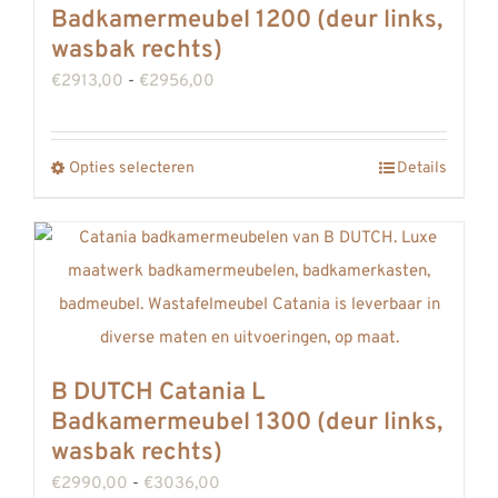
kan
Badkamermeubel 1200 (deur links,
gekozen
wasbak rechts)
worden
Prijsklasse:
€
2913,00
-
€
2956,00
op
€2913,00
de
tot
Opties selecteren
productpagina
Details
Dit
€2956,00
product
heeft
meerdere
variaties.
Deze
optie
B DUTCH Catania L
kan
Badkamermeubel 1300 (deur links,
gekozen
wasbak rechts)
worden
Prijsklasse:
€
2990,00
-
€
3036,00