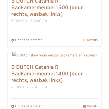
B DUTCH Catania R
variaties.
Badkamermeubel 1500 (deur
Deze
rechts, wasbak links)
optie
Prijsklasse:
€
3195,00
-
€
3240,00
kan
€3195,00
gekozen
tot
Opties selecteren
worden
Details
Dit
€3240,00
op
product
de
heeft
productpagina
meerdere
B DUTCH Catania R
variaties.
Badkamermeubel 1400 (deur
Deze
rechts, wasbak links)
optie
Prijsklasse:
€
3088,00
-
€
3133,00
kan
€3088,00
gekozen
tot
Opties selecteren
worden
Details
Dit