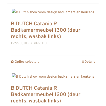
€3133,00
op
product
de
heeft
productpagina
meerdere
B DUTCH Catania R
variaties.
Badkamermeubel 1300 (deur
Deze
rechts, wasbak links)
optie
Prijsklasse:
€
2990,00
-
€
3036,00
kan
€2990,00
gekozen
tot
Opties selecteren
worden
Details
Dit
€3036,00
op
product
de
heeft
productpagina
meerdere
B DUTCH Catania R
variaties.
Badkamermeubel 1200 (deur
Deze
rechts, wasbak links)
optie