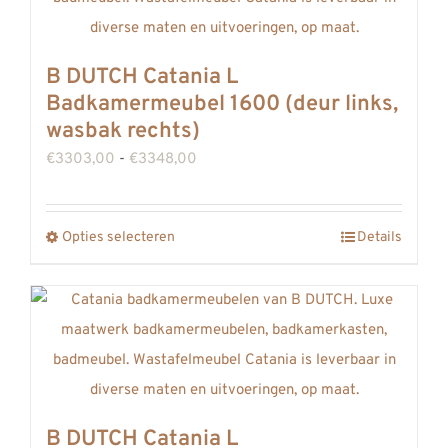
Deze
optie
B DUTCH Catania L
kan
Badkamermeubel 1600 (deur links,
gekozen
wasbak rechts)
worden
Prijsklasse:
€
3303,00
-
€
3348,00
op
€3303,00
de
tot
Opties selecteren
productpagina
Details
Dit
€3348,00
product
heeft
meerdere
variaties.
Deze
optie
B DUTCH Catania L