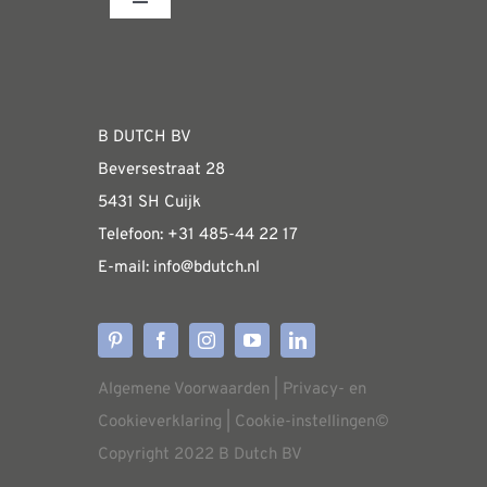
productpagina
meerdere
Toggle
Navigation
variaties.
Fabrieksshowroom
Deze
optie
WEBSHOP
kan
B DUTCH BV
gekozen
Beversestraat 28
Algemene informatie & installatiehandleidin
worden
5431 SH Cuijk
op
Telefoon:
+31 485-4
4 22 17
de
E-mail:
i
nfo@bdutch
.nl
Verzendkosten
productpagina
Levertijden
Algemene Voorwaarden
|
Privacy- en
Aflevering
Cookieverklaring
|
Cookie-instellingen
©
Copyright 2022 B Dutch BV
Annuleren/retourneren