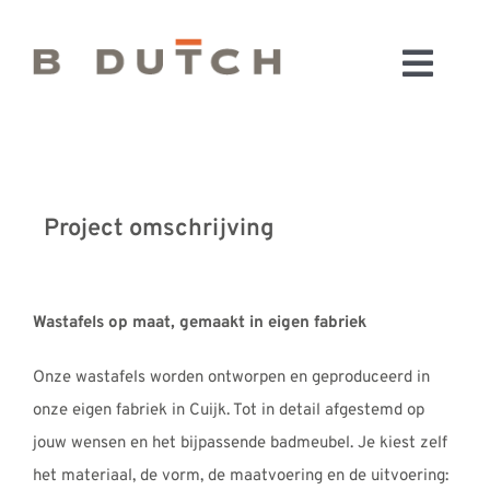
Ga
naar
Toggl
inhoud
HOME
Navig
BADKAMERS
CONFIGURATOR
Project omschrijving
KEUKENS
MATERIALEN
FABRIEK & SHOWROOM
Wastafels op maat, gemaakt in eigen fabriek
WEBSHOP
Onze wastafels worden ontworpen en geproduceerd in
WINKELWAGEN
onze eigen fabriek in Cuijk. Tot in detail afgestemd op
OUTLET
jouw wensen en het bijpassende badmeubel. Je kiest zelf
BLOG
het materiaal, de vorm, de maatvoering en de uitvoering: