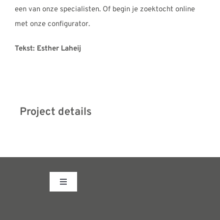
een van onze specialisten. Of begin je zoektocht online
met onze configurator.
Tekst: Esther Laheij
Project details
Toggle
Navigation
Fabrieksshowroom