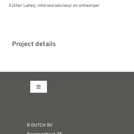
Esther Laheij, interieuradviseur en ontwerper
Project details
Toggle
Navigation
Fabrieksshowroom
WEBSHOP
B DUTCH BV