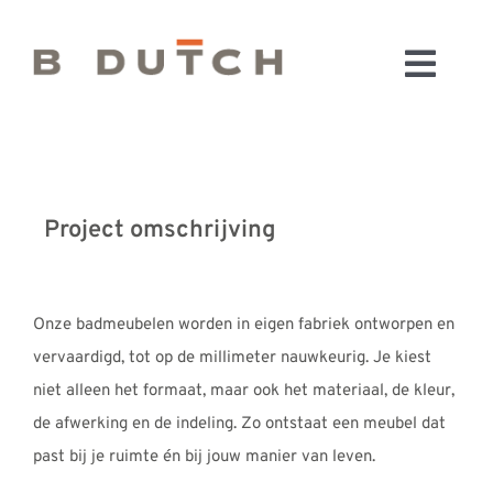
Ga
naar
Toggl
inhoud
HOME
Navig
BADKAMERS
CONFIGURATOR
Project omschrijving
KEUKENS
MATERIALEN
FABRIEK & SHOWROOM
Onze badmeubelen worden in eigen fabriek ontworpen en
WEBSHOP
vervaardigd, tot op de millimeter nauwkeurig. Je kiest
niet alleen het formaat, maar ook het materiaal, de kleur,
WINKELWAGEN
de afwerking en de indeling. Zo ontstaat een meubel dat
OUTLET
past bij je ruimte én bij jouw manier van leven.
BLOG