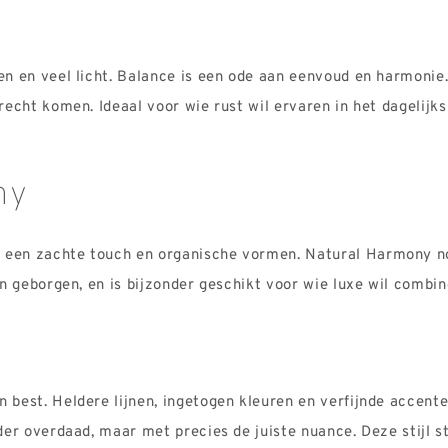
len en veel licht. Balance is een ode aan eenvoud en
harmonie.
 recht
komen. Ideaal voor wie rust wil ervaren in het dagelijks
ny
 een zachte touch en organische vormen. Natural
Harmony no
 en geborgen,
en is bijzonder geschikt voor wie luxe wil combi
n best. Heldere lijnen, ingetogen kleuren en
verfijnde accente
er overdaad, maar met precies de juiste nuance. Deze stijl st