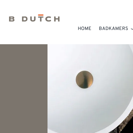
Ga
naar
inhoud
HOME
BADKAMERS