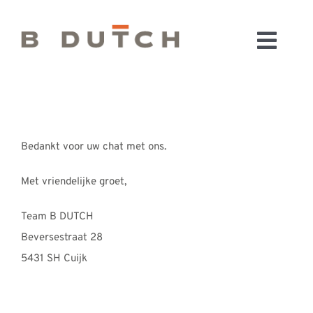
Ga
naar
Toggl
inhoud
HOME
Navig
BADKAMERS
CONFIGURATOR
Bedankt voor uw chat met ons.
KEUKENS
MATERIALEN
Met vriendelijke groet,
FABRIEK & SHOWROOM
Team B DUTCH
WEBSHOP
Beversestraat 28
WINKELWAGEN
5431 SH Cuijk
OUTLET
BLOG