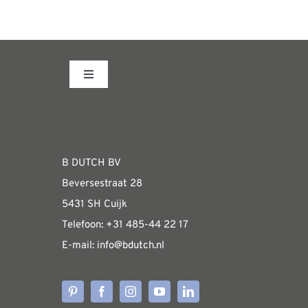
REVIEWS
INFO
CONTACT
Toggle
Navigation
Fabrieksshowroom
WEBSHOP
B DUTCH BV
Beversestraat 28
Algemene informatie & installatiehandleidin
5431 SH Cuijk
Telefoon:
+31 485-4
4 22 17
E-mail:
i
nfo@bdutch
.nl
Verzendkosten
Levertijden