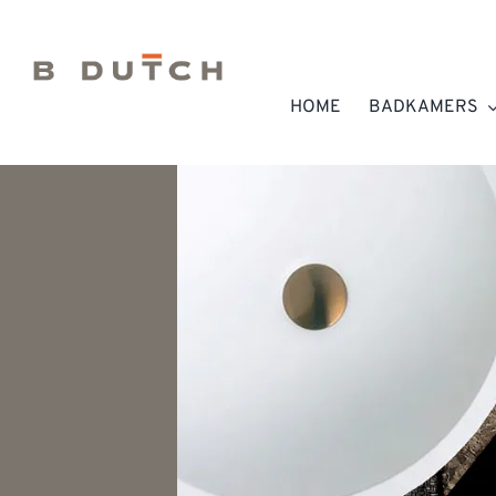
Ga
naar
inhoud
HOME
BADKAMERS