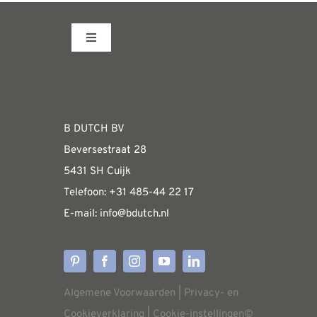
Toggle
Navigation
Fabrieksshowroom
WEBSHOP
B DUTCH BV
Beversestraat 28
Algemene informatie & installatiehandleidin
5431 SH Cuijk
Telefoon:
+31 485-4
4 22 17
E-mail:
i
nfo@bdutch
.nl
Verzendkosten
Levertijden
Algemene Voorwaarden
|
Privacy- en
Aflevering
Cookieverklaring
|
Cookie-instellingen
©