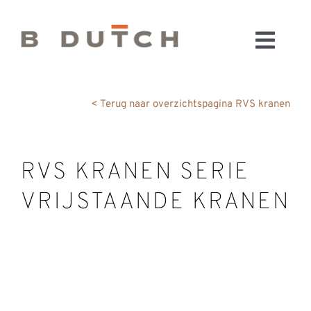
Ga
naar
Toggl
inhoud
HOME
Navig
BADKAMERS
< Terug naar overzichtspagina RVS kranen
CONFIGURATOR
KEUKENS
RVS KRANEN SERIE
MATERIALEN
VRIJSTAANDE KRANEN
FABRIEK & SHOWROOM
WEBSHOP
WINKELWAGEN
OUTLET
BLOG