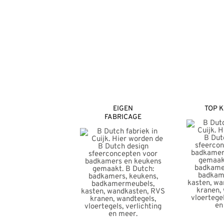
variaties.
Deze
optie
kan
gekozen
worden
op
EIGEN
TOP K
de
FABRICAGE
productpagina