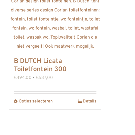
B DUTCH Licata
Toiletfontein 300
Prijsklasse:
€
494,00
-
€
537,00
€494,00
tot
Opties selecteren
Details
Dit
€537,00
product
heeft
meerdere