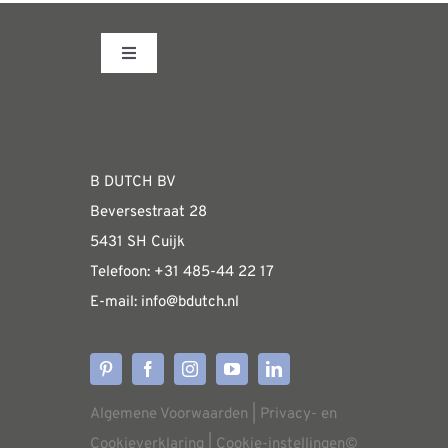
Toggle
Navigation
Fabrieksshowroom
WEBSHOP
B DUTCH BV
Beversestraat 28
Algemene informatie & installatiehandleidin
5431 SH Cuijk
Telefoon:
+31 485-4
4 22 17
E-mail:
i
nfo@bdutch
.nl
Verzendkosten
Levertijden
Algemene Voorwaarden
|
Privacy- en
Aflevering
Cookieverklaring
|
Cookie-instellingen
©