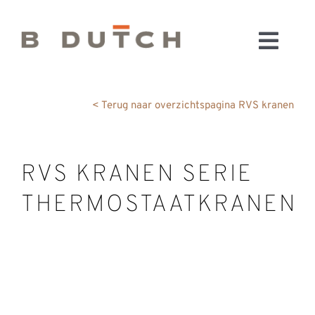
Ga
naar
Toggl
inhoud
HOME
Navig
BADKAMERS
< Terug naar overzichtspagina RVS kranen
CONFIGURATOR
KEUKENS
RVS KRANEN SERIE
MATERIALEN
THERMOSTAATKRANEN
FABRIEK & SHOWROOM
WEBSHOP
WINKELWAGEN
OUTLET
BLOG