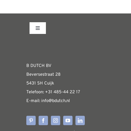
Toggle
Navigation
Fabrieksshowroom
WEBSHOP
B DUTCH BV
Beversestraat 28
Algemene informatie & installatiehandleidin
5431 SH Cuijk
Telefoon:
+31 485-4
4 22 17
E-mail:
i
nfo@bdutch
.nl
Verzendkosten
Levertijden