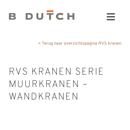
Ga
naar
Toggl
inhoud
HOME
Navig
BADKAMERS
< Terug naar overzichtspagina RVS kranen
CONFIGURATOR
KEUKENS
RVS KRANEN SERIE
MATERIALEN
MUURKRANEN –
FABRIEK & SHOWROOM
WEBSHOP
WANDKRANEN
WINKELWAGEN
OUTLET
BLOG