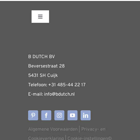
Toggle
Navigation
Fabrieksshowroom
WEBSHOP
B DUTCH BV
Beversestraat 28
Algemene informatie & installatiehandleidin
5431 SH Cuijk
Telefoon:
+31 485-4
4 22 17
E-mail:
i
nfo@bdutch
.nl
Verzendkosten
Levertijden
Algemene Voorwaarden
|
Privacy- en
Aflevering
Cookieverklaring
|
Cookie-instellingen
©