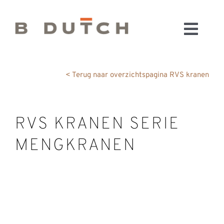
Ga
naar
Toggl
inhoud
HOME
Navig
BADKAMERS
< Terug naar overzichtspagina RVS kranen
CONFIGURATOR
KEUKENS
RVS KRANEN SERIE
MATERIALEN
MENGKRANEN
FABRIEK & SHOWROOM
WEBSHOP
WINKELWAGEN
OUTLET
BLOG