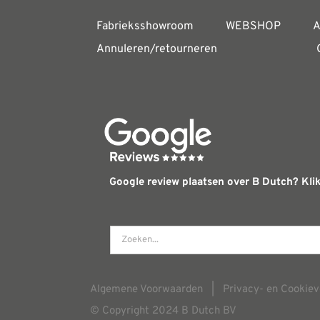
Fabrieksshowroom
WEBSHOP
A
Annuleren/retourneren
Google review plaatsen over B Dutch? Klik
Algemene Voorwaarden
|
Privacy- en Cookiev
© Copyright 2024 B Dutch BV