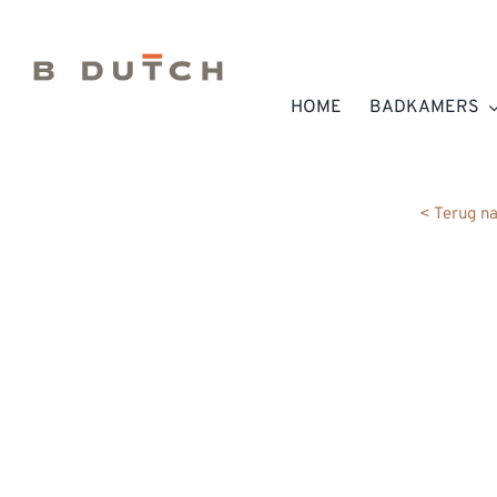
Ga
naar
inhoud
HOME
BADKAMERS
< Terug n