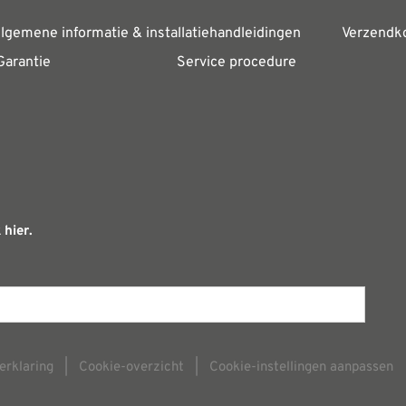
lgemene informatie & installatiehandleidingen
Verzendk
Garantie
Service procedure
 hier.
erklaring
|
Cookie-overzicht
|
Cookie-instellingen aanpassen