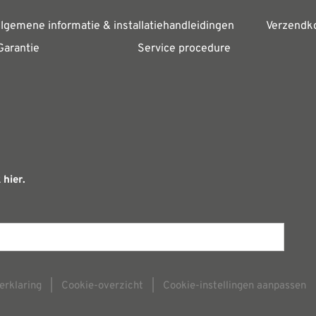
lgemene informatie & installatiehandleidingen
Verzendk
Garantie
Service procedure
 hier.
erklaring
|
Cookie-overzicht
|
Cookie-instellingen aanpassen