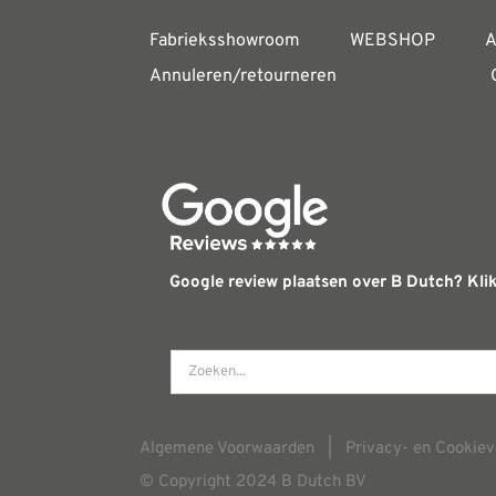
Fabrieksshowroom
WEBSHOP
A
Annuleren/retourneren
Google review plaatsen over B Dutch? Klik
Algemene Voorwaarden
|
Privacy- en Cookiev
© Copyright 2024 B Dutch BV