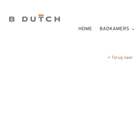
Ga
naar
inhoud
HOME
BADKAMERS
< Terug naar