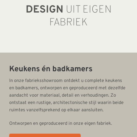
DESIGN
UIT EIGEN
FABRIEK
Keukens én badkamers
In onze fabrieksshowroom ontdekt u complete keukens
en badkamers, ontworpen en geproduceerd met dezelfde
aandacht voor materiaal, detail en verhoudingen. Zo
ontstaat een rustige, architectonische stijl waarin beide
ruimtes vanzelfsprekend op elkaar aansluiten.
Ontworpen en geproduceerd in onze eigen fabriek.