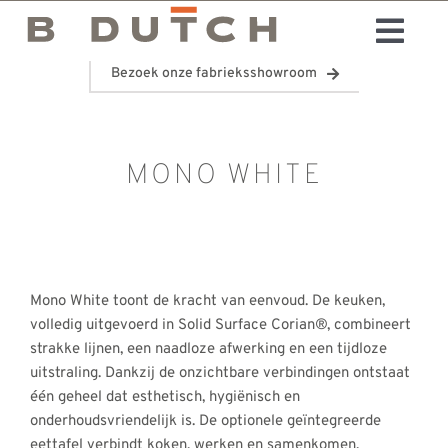
Ga
Togg
naar
inhoud
Bezoek onze fabrieksshowroom
Badkamers
Navi
Keukens
Showroom
MONO WHITE
Contact
Mono White toont de kracht van eenvoud. De keuken,
volledig uitgevoerd in Solid Surface Corian®, combineert
strakke lijnen, een naadloze afwerking en een tijdloze
uitstraling. Dankzij de onzichtbare verbindingen ontstaat
één geheel dat esthetisch, hygiënisch en
onderhoudsvriendelijk is. De optionele geïntegreerde
eettafel verbindt koken, werken en samenkomen.