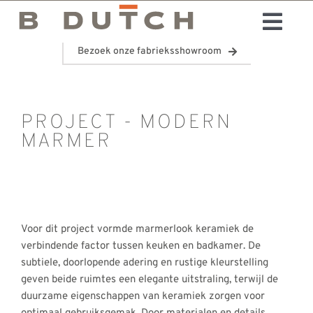
Ga
Togg
naar
inhoud
Bezoek onze fabrieksshowroom
Badkamers
Navi
Keukens
Showroom
PROJECT - MODERN
Contact
MARMER
Voor dit project vormde marmerlook keramiek de
verbindende factor tussen keuken en badkamer. De
subtiele, doorlopende adering en rustige kleurstelling
geven beide ruimtes een elegante uitstraling, terwijl de
duurzame eigenschappen van keramiek zorgen voor