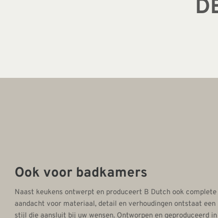
D
Ook voor badkamers
Naast keukens ontwerpt en produceert B Dutch ook complete
aandacht voor materiaal, detail en verhoudingen ontstaat een 
stijl die aansluit bij uw wensen. Ontworpen en geproduceerd in