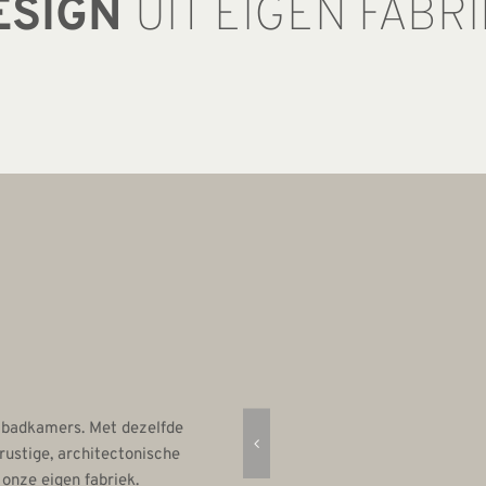
ESIGN
UIT EIGEN FABR
 badkamers. Met dezelfde
rustige, architectonische
 onze eigen fabriek.