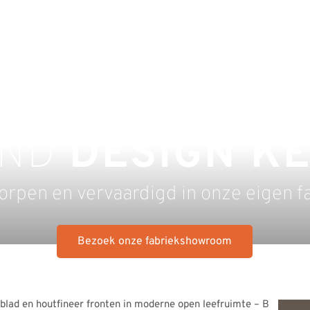
END
DESIGN K
rpen en vervaardigd in onze eigen f
Bezoek onze fabriekshowroom