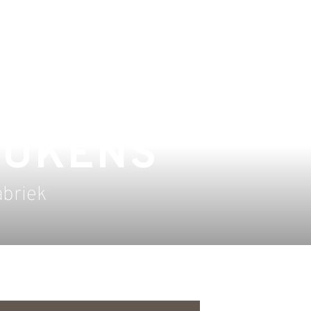
EUKENS
abriek