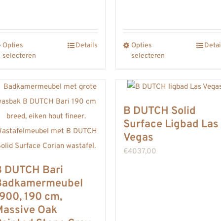
€4120,00
€3992
tot
€4078
Opties
Details
Opties
Detai
Dit
Dit
selecteren
selecteren
product
product
heeft
heeft
meerdere
meerdere
variaties.
variaties.
B DUTCH Solid
Deze
Deze
Surface Ligbad Las
optie
Vegas
optie
kan
kan
€
4037,00
gekozen
gekozen
B DUTCH Bari
worden
worden
Badkamermeubel
900, 190 cm,
op
op
Massive Oak
de
de