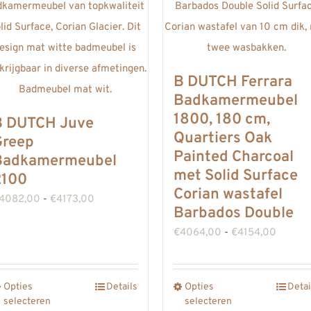
B DUTCH Ferrara
Badkamermeubel
1800, 180 cm,
B DUTCH Juve
Quartiers Oak
Greep
Painted Charcoal
Badkamermeubel
met Solid Surface
2100
Corian wastafel
Prijsklasse:
4082,00
-
€
4173,00
Barbados Double
€4082,00
Prijskla
€
4064,00
-
€
4154,00
tot
€4064
€4173,00
tot
Opties
Details
Opties
Detai
Dit
Dit
€4154,
selecteren
selecteren
product
product