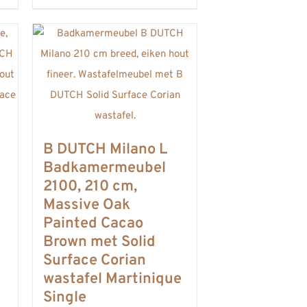
heeft
meerdere
variaties.
Deze
optie
kan
gekozen
B DUTCH Milano L
worden
Badkamermeubel
2100, 210 cm,
op
Massive Oak
de
n
Painted Cacao
productpagina
Brown met Solid
Surface Corian
wastafel Martinique
Single
asse: