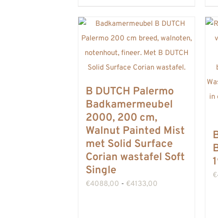
heeft
meerdere
variaties.
Deze
optie
kan
B DUTCH Palermo
gekozen
Badkamermeubel
2000, 200 cm,
worden
Walnut Painted Mist
op
met Solid Surface
de
Corian wastafel Soft
productpagina
Single
€
Prijsklasse:
€
4088,00
-
€
4133,00
€4088,00
tot