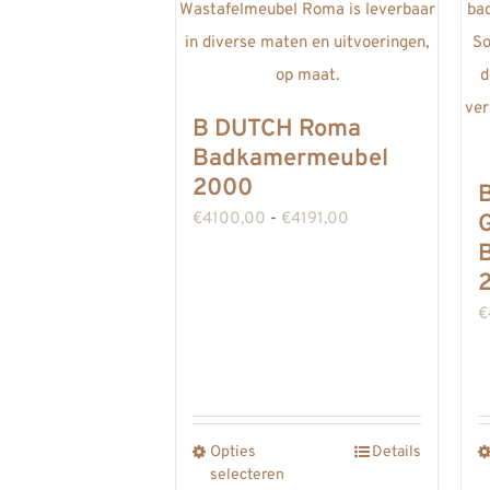
B DUTCH Roma
Badkamermeubel
2000
Prijsklasse:
€
4100,00
-
€
4191,00
€4100,00
tot
€
€4191,00
Opties
Details
Dit
selecteren
product