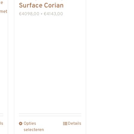
Surface Corian
Prijsklasse:
€
4098,00
-
€
4143,00
€4098,00
tot
€4143,00
sse:
,00
ls
Opties
Details
Dit
00
selecteren
product