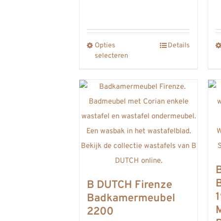
€4133,00
Opties
Details
Dit
selecteren
product
heeft
meerdere
variaties.
Deze
optie
kan
gekozen
worden
B DUTCH Firenze
op
1
Badkamermeubel
2200
de