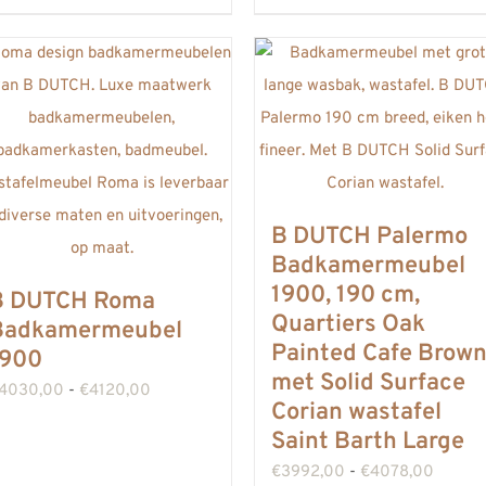
heeft
heeft
meerdere
meerdere
variaties.
variaties.
Deze
Deze
optie
optie
kan
kan
gekozen
gekozen
B DUTCH Palermo
worden
worden
Badkamermeubel
op
1900, 190 cm,
op
B DUTCH Roma
Quartiers Oak
de
de
Badkamermeubel
Painted Cafe Brow
1900
productpagina
productpagina
met Solid Surface
Prijsklasse:
4030,00
-
€
4120,00
Corian wastafel
€4030,00
Saint Barth Large
tot
Prijskl
€
3992,00
-
€
4078,00