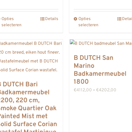
€2528
tot
Opties
Details
Opties
Detai
Dit
Dit
€4269
selecteren
selecteren
product
product
heeft
heeft
meerdere
meerdere
variaties.
variaties.
B DUTCH San
Deze
Deze
Marino
optie
Badkamermeubel
optie
1800
kan
kan
B DUTCH Bari
Prijskla
€
4112,00
-
€
4202,00
gekozen
gekozen
Badkamermeubel
€4112,
2200, 220 cm,
worden
worden
Smoke Quartier Oak
tot
op
op
ainted Mist met
€4202,
de
de
olid Surface Corian
productpagina
productpagina