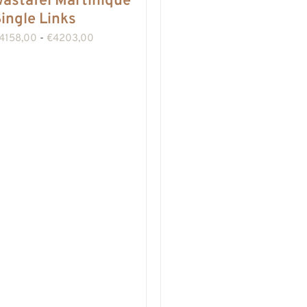
astafel Martinique
ingle Links
Prijsklasse:
4158,00
-
€
4203,00
€4158,00
tot
€4203,00