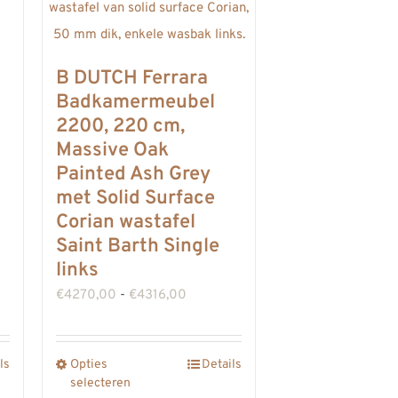
B DUTCH Ferrara
Badkamermeubel
2200, 220 cm,
n
Massive Oak
Painted Ash Grey
met Solid Surface
Corian wastafel
Saint Barth Single
sse:
links
00
Prijsklasse:
€
4270,00
-
€
4316,00
€4270,00
00
tot
ls
Opties
Details
Dit
€4316,00
selecteren
product