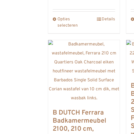
Opties
Details
Dit
selecteren
product
heeft
meerdere
variaties.
Deze
optie
kan
gekozen
worden
op
B DUTCH Ferrara
P
de
Badkamermeubel
S
2100, 210 cm,
productpagina