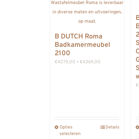
B DUTCH Roma
Badkamermeubel
O
2100
G
Prijsklasse:
€
4279,00
-
€
4369,00
S
€4279,00
w
tot
€
€4369,00
Opties
Details
Dit
selecteren
product