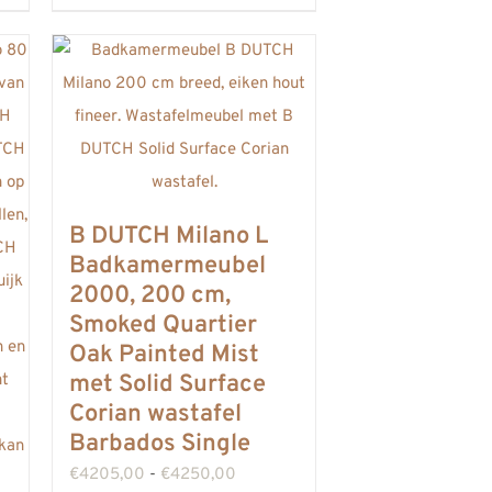
heeft
meerdere
variaties.
Deze
optie
kan
gekozen
B DUTCH Milano L
worden
Badkamermeubel
2000, 200 cm,
op
Smoked Quartier
de
Oak Painted Mist
productpagina
met Solid Surface
Corian wastafel
Barbados Single
Prijsklasse:
€
4205,00
-
€
4250,00