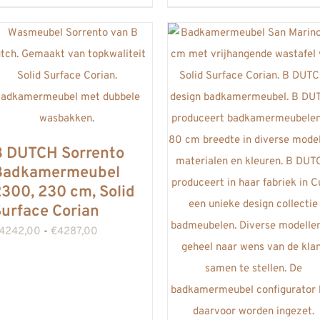
heeft
heeft
meerdere
meerdere
variaties.
variaties.
Deze
Deze
optie
optie
kan
kan
gekozen
gekozen
B DUTCH Sorrento
worden
worden
Badkamermeubel
300, 230 cm, Solid
op
op
urface Corian
de
de
Prijsklasse:
4242,00
-
€
4287,00
productpagina
productpagina
€4242,00
tot
€4287,00