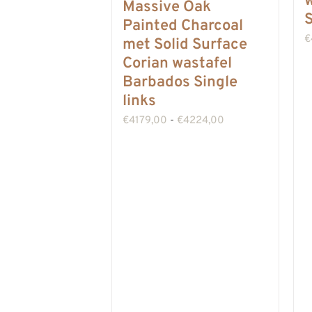
w
Massive Oak
S
Painted Charcoal
€
met Solid Surface
Corian wastafel
Barbados Single
links
Prijsklasse:
€
4179,00
-
€
4224,00
€4179,00
tot
€4224,00