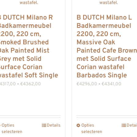
B DUTCH Milano R
B DUTCH Milano L
Badkamermeubel
Badkamermeubel
2200, 220 cm,
2200, 220 cm,
Smoked Brushed
Massive Oak
ak Painted Mist
Painted Cafe Brow
rey met Solid
met Solid Surface
urface Corian
Corian wastafel
astafel Soft Single
Barbados Single
Prijsklasse:
Prijskla
4317,00
-
€
4362,00
€
4296,00
-
€
4341,00
€4317,00
€4296,
tot
tot
€4362,00
€4341,
Opties
Details
Opties
Detai
Dit
Dit
selecteren
selecteren
product
product