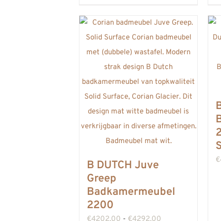
heeft
meerdere
variaties.
Deze
optie
kan
gekozen
worden
op
2
S
de
€
productpagina
B DUTCH Juve
Greep
Badkamermeubel
2200
Prijsklasse:
€
4202,00
-
€
4292,00