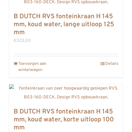
meerdere
variaties.
B DUTCH RVS fonteinkraan H 145
Deze
mm, koud water, lange uitloop 125
optie
mm
kan
€
323,00
gekozen
worden
Toevoegen aan
op
Details
winkelwagen
de
productpagina
B DUTCH RVS fonteinkraan H 145
mm, koud water, korte uitloop 100
mm