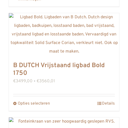
B DUTCH Vrijstaand ligbad Bold
1750
Prijsklasse:
€
3499,00
-
€
3560,01
€3499,00
tot
Opties selecteren
Details
Dit
€3560,01
product
heeft