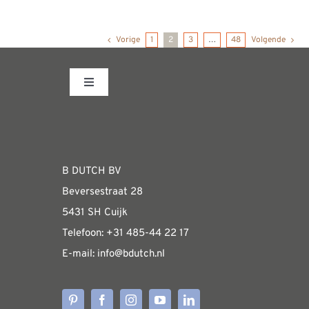
product
heeft
Vorige
1
2
3
…
48
Volgende
meerdere
variaties.
Deze
Toggle
Navigation
optie
Fabrieksshowroom
kan
gekozen
WEBSHOP
worden
B DUTCH BV
op
Beversestraat 28
de
Algemene informatie & installatiehandleidin
5431 SH Cuijk
productpagina
Telefoon:
+31 485-4
4 22 17
E-mail:
i
nfo@bdutch
.nl
Verzendkosten
Levertijden