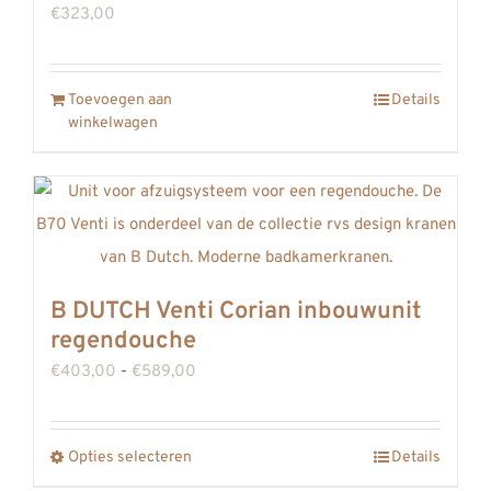
€
323,00
Toevoegen aan
Details
winkelwagen
B DUTCH Venti Corian inbouwunit
regendouche
Prijsklasse:
€
403,00
-
€
589,00
€403,00
tot
Opties selecteren
Details
Dit
€589,00