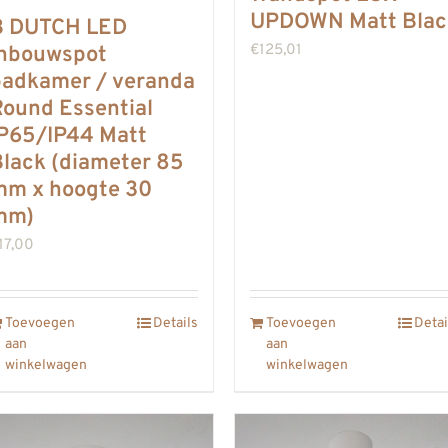
UPDOWN Matt Blac
B DUTCH LED
€
125,01
inbouwspot
badkamer / veranda
ound Essential
IP65/IP44 Matt
lack (diameter 85
mm x hoogte 30
mm)
17,00
Toevoegen
Details
Toevoegen
Detai
aan
aan
winkelwagen
winkelwagen