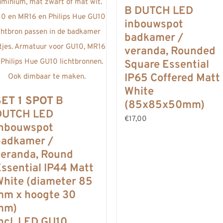
B DUTCH LED
inbouwspot
badkamer /
veranda, Rounded
Square Essential
IP65 Coffered Matt
White
SET 1 SPOT
B
(85x85x50mm)
DUTCH LED
€17,00
inbouwspot
badkamer /
veranda, Round
ssential IP44 Matt
hite (diameter 85
mm x hoogte 30
mm)
ncl. LED GU10