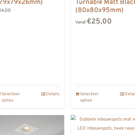
(79x79x26mm)
Turnable Matt Blac
(80x80x95mm)
14,00
€25,00
Vanaf
Selecteer
Details
Selecteer
Detai
opties
opties