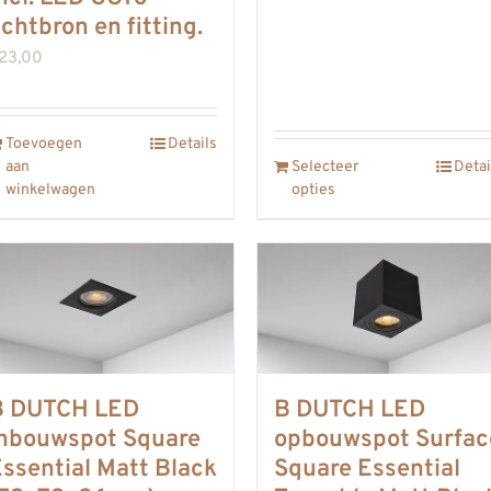
ichtbron en fitting.
23,00
Toevoegen
Details
aan
Selecteer
Detai
winkelwagen
opties
B DUTCH LED
B DUTCH LED
inbouwspot Square
opbouwspot Surfac
ssential Matt Black
Square Essential