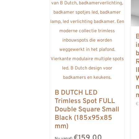
R
W
B DUTCH LED
Trimless Spot FULL
€
Double Square Small
Black (185x95x85
mm)
€159,00
Nu vanaf: