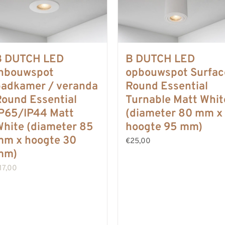
B DUTCH LED
B DUTCH LED
inbouwspot
opbouwspot Surfac
badkamer / veranda
Round Essential
ound Essential
Turnable Matt Whit
IP65/IP44 Matt
(diameter 80 mm x
hite (diameter 85
hoogte 95 mm)
mm x hoogte 30
€25,00
mm)
17,00