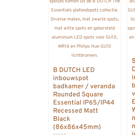
B DUTCH LED
inbouwspot
badkamer / veranda
Rounded Square
E
Essential IP65/IP44
W
Recessed Matt
Black
(86x86x45mm)
i