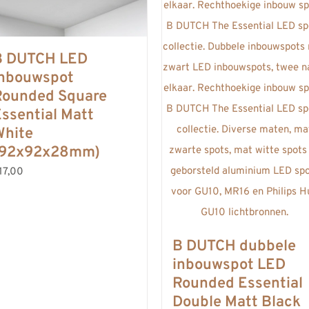
B DUTCH LED
inbouwspot
Rounded Square
ssential Matt
White
(92x92x28mm)
17,00
B DUTCH dubbele
inbouwspot LED
Rounded Essential
Double Matt Black