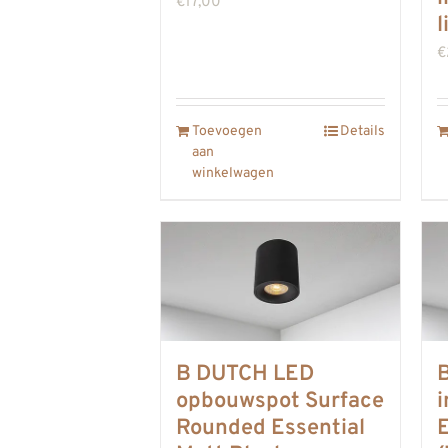
€
17,00
l
€
Toevoegen
Details
aan
winkelwagen
B DUTCH LED
opbouwspot Surface
Rounded Essential
E