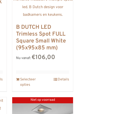
k
B DUTCH LED
Trimless Spot FULL
Square Small White
(95x95x85 mm)
€106,00
Nu vanaf:
ls
Selecteer
Details
opties
Niet op voorraad