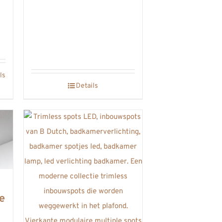
ls
Details
e