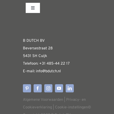
Toggle
Navigation
Fabrieksshowroom
WEBSHOP
B DUTCH BV
Beversestraat 28
Algemene informatie & installatiehandleidin
5431 SH Cuijk
Telefoon:
+31 485-4
4 22 17
E-mail:
i
nfo@bdutch
.nl
Verzendkosten
Levertijden
Algemene Voorwaarden
|
Privacy- en
Aflevering
Cookieverklaring
|
Cookie-instellingen
©